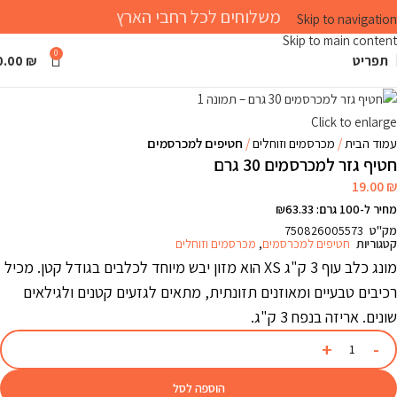
משלוחים לכל רחבי הארץ
Skip to navigation
Skip to main content
0
תפריט
₪
0.00
Click to enlarge
עמוד הבית
מכרסמים וזוחלים
חטיפים למכרסמים
חטיף גזר למכרסמים 30 גרם
19.00
₪
מחיר ל-100 גרם: ₪63.33
מק"ט
750826005573
קטגוריות
חטיפים למכרסמים
,
מכרסמים וזוחלים
מונג כלב עוף 3 ק"ג XS הוא מזון יבש מיוחד לכלבים בגודל קטן. מכיל
רכיבים טבעיים ומאוזנים תזונתית, מתאים לגזעים קטנים ולגילאים
שונים. אריזה בנפח 3 ק"ג.
הוספה לסל