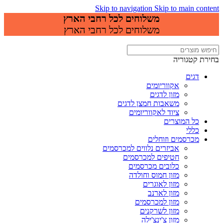
Skip to navigation
Skip to main content
משלוחים לכל רחבי הארץ
משלוחים לכל רחבי הארץ
בחירת קטגוריה
דגים
אקווריומים
מזון לדגים
משאבות חמצן לדגים
ציוד לאקווריומים
כל המוצרים
כללי
מכרסמים וזוחלים
אביזרים נלווים למכרסמים
חטיפים למכרסמים
כלובים מכרסמים
מזון חמוס וחולדה
מזון לאוגרים
מזון לארנב
מזון למכרסמים
מזון לשרקנים
מזון צ'ינצ'ילה