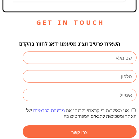
G E T I N T O U C H
השאירו פרטים ונציג מטעמנו ידאג לחזור בהקדם
אני מאשר/ת כי קראתי והבנתי את
מדיניות הפרטיות
של
האתר ומסכים/ה לתנאים המפורטים בה.
צרו קשר