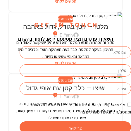
המשיכו לקרוא
הבלוג שלנו
24
G E T I N T O U C H
מלטז – קטן בגודל, גדול באהבה
פבר
0
Yaniv
השאירו פרטים ונציג מטעמנו ידאג לחזור בהקדם
מקור והתפתחות הגזע המלטז הוא גזע עתיק שמקושר לאזור הים
התיכון ובעיקר למלטה. כבר בעת העתיקה תועדו כלבים דומים
במראה ובאופי ששימשו כחיות...
המשיכו לקרוא
הבלוג שלנו
24
שיצו – כלב קטן עם אופי גדול
פבר
0
Yaniv
היסטוריה ומקור הגזע השיצו הוא גזע עתיק שמקורו בסין, והוא
אני מאשר/ת כי קראתי והבנתי את
מדיניות הפרטיות
של האתר
נחשב לאחד מכלבי החצר המלכותית של הקיסרים. במשך מאות
ומסכים/ה לתנאים המפורטים בה.
שנים גידלו אותו כחיית לוו...
המשיכו לקרוא
צרו קשר