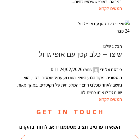
במראה ובאופי ששימשו כחיות...
המשיכו לקרוא
24
פבר
הבלוג שלנו
שיצו – כלב קטן עם אופי גדול
פורסם על ידי
Yaniv
24/02/2026
0
היסטוריה ומקור הגזע השיצו הוא גזע עתיק שמקורו בסין, והוא
נחשב לאחד מכלבי החצר המלכותית של הקיסרים. במשך מאות
שנים גידלו אותו כחיית לוו...
המשיכו לקרוא
G E T I N T O U C H
השאירו פרטים ונציג מטעמנו ידאג לחזור בהקדם