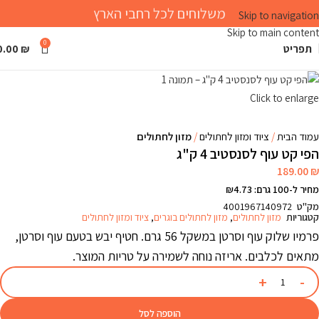
משלוחים לכל רחבי הארץ
Skip to navigation
Skip to main content
0
תפריט
₪
0.00
Click to enlarge
עמוד הבית
ציוד ומזון לחתולים
מזון לחתולים
הפי קט עוף לסנסטיב 4 ק"ג
189.00
₪
מחיר ל-100 גרם: ₪4.73
מק"ט
4001967140972
קטגוריות
מזון לחתולים
,
מזון לחתולים בוגרים
,
ציוד ומזון לחתולים
פרמיו שלוק עוף וסרטן במשקל 56 גרם. חטיף יבש בטעם עוף וסרטן,
מתאים לכלבים. אריזה נוחה לשמירה על טריות המוצר.
הוספה לסל