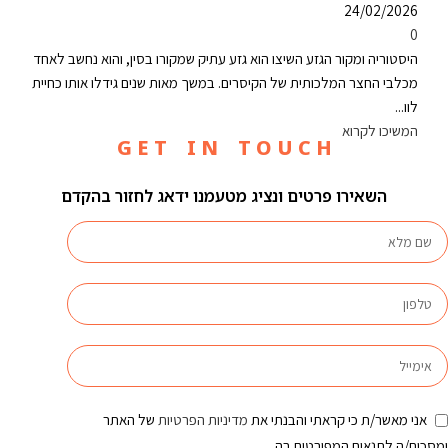
24/02/2026
0
היסטוריה ומקור הגזע השיצו הוא גזע עתיק שמקורו בסין, והוא נחשב לאחד
מכלבי החצר המלכותית של הקיסרים. במשך מאות שנים גידלו אותו כחיית
לוו...
המשיכו לקרוא
G E T I N T O U C H
השאירו פרטים ונציג מטעמנו ידאג לחזור בהקדם
אני מאשר/ת כי קראתי והבנתי את
מדיניות הפרטיות
של האתר
ומסכים/ה לתנאים המפורטים בה.