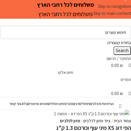
0
0
0
משלוחים לכל רחבי הארץ
Skip to navigation
משלוחים לכל רחבי הארץ
Skip to main content
בחירת קטגוריה
Search
התחבר / הרשם
0.00
₪
חייגו אלינו
תפריט
0.00
₪
עמוד הבית
אודות
כלבים
חתולים
דגים
מכרסמים וזוחלים
תוכים וציפורים
בלוג
צור קשר
Click to enlarge
עמוד הבית
ציוד ומזון לכלבים
מזון לכלבים
הפי דוג XS מיני עוף וכורכום 1.3 ק"ג