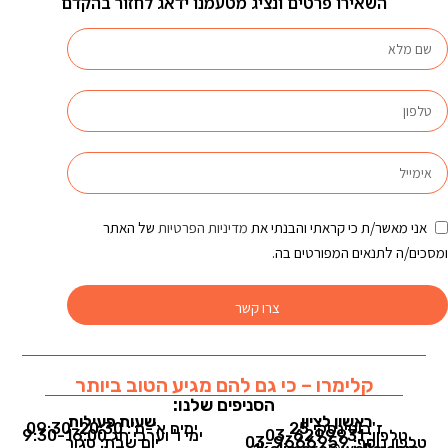
השאירו פרטים ונציג מטעמנו ידאג לחזור בהקדם
אני מאשר/ת כי קראתי והבנתי את
מדיניות הפרטיות
של האתר
ומסכים/ה לתנאים המפורטים בה.
צרו קשר
קלימרו – כי גם להם מגיע הטוב ביותר
הסניפים שלנו:
ראשון לציון
שעות פעילות
ז'בוטינסקי 25
ימים א'-ה': 09:30-20:30
טלפון: 03-6299931
ימי ו' וערבי חג 9:30-16:00
טלפון נוסף: 03-9666959
יום שבת: סגור