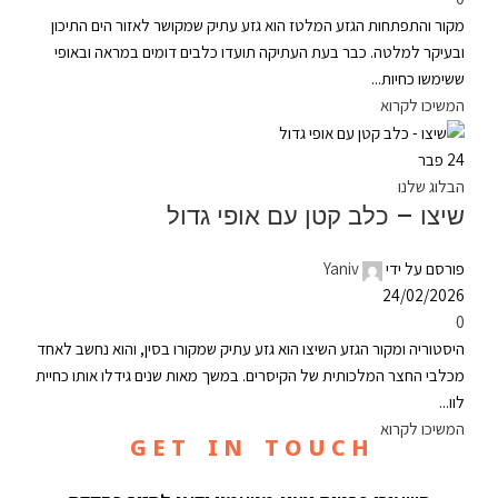
מקור והתפתחות הגזע המלטז הוא גזע עתיק שמקושר לאזור הים התיכון
ובעיקר למלטה. כבר בעת העתיקה תועדו כלבים דומים במראה ובאופי
ששימשו כחיות...
המשיכו לקרוא
24
פבר
הבלוג שלנו
שיצו – כלב קטן עם אופי גדול
פורסם על ידי
Yaniv
24/02/2026
0
היסטוריה ומקור הגזע השיצו הוא גזע עתיק שמקורו בסין, והוא נחשב לאחד
מכלבי החצר המלכותית של הקיסרים. במשך מאות שנים גידלו אותו כחיית
לוו...
המשיכו לקרוא
G E T I N T O U C H