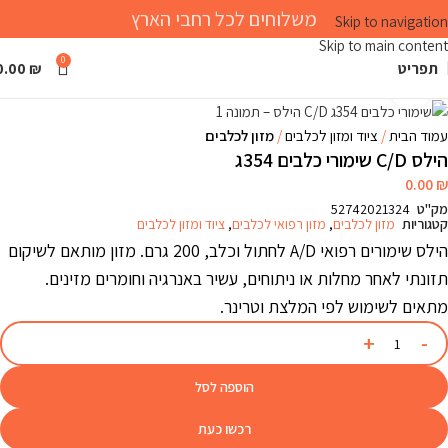
משלוחים לכל רחבי הארץ
Skip to navigation
Skip to main content
0
תפריט
₪
0.00
Click to enlarge
עמוד הבית
ציוד ומזון לכלבים
מזון לכלבים
הילס C/D שימורי כלבים 354ג
0.00
₪
מק"ט
52742021324
קטגוריות
מזון לכלבים
,
מזון רפואי לכלבים
,
ציוד ומזון לכלבים
הילס שימורים רפואי A/D לחתול וכלב, 200 גרם. מזון מותאם לשיקום
תזונתי לאחר מחלות או ניתוחים, עשיר באנרגיה וחומרים מזינים.
מתאים לשימוש לפי המלצת וטרינר.
הוספה לסל
רכשו כעת