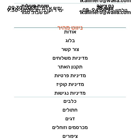
1kalimero@walla.com
נס ציונה
שעות פעילות
ויצמן 18
ימים א'-ה': 09:30-20:30
טלפון: 08-9419795
ימי ו' וערבי חג 9:30-16:00
1kalimero@walla.com
יום שבת: סגור
ניווט מהיר
אודות
בלוג
צור קשר
מדיניות משלוחים
תקנון האתר
מדיניות פרטיות
מדיניות קוקיז
מדיניות נגישות
כלבים
חתולים
דגים
מכרסמים וזוחלים
ציפורים