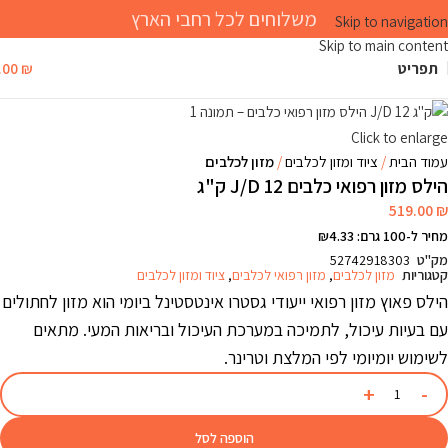
משלוחים לכל רחבי הארץ
Skip to navigation
Skip to main content
תפריט
₪
.00
Click to enlarge
עמוד הבית
ציוד ומזון לכלבים
מזון לכלבים
הילס מזון רפואי כלבים J/D 12 ק"ג
519.00
₪
מחיר ל-100 גרם: ₪4.33
מק"ט
52742918303
קטגוריות
מזון לכלבים
,
מזון רפואי לכלבים
,
ציוד ומזון לכלבים
הילס פאוץ מזון רפואי ייעודי גסטרו אינטסטינל ביומי הוא מזון לחתולים
עם בעיות עיכול, לתמיכה במערכת העיכול ובריאות המעי. מתאים
לשימוש יומיומי לפי המלצת וטרינר.
הוספה לסל