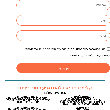
אני מאשר/ת כי קראתי והבנתי את
מדיניות הפרטיות
של האתר
ומסכים/ה לתנאים המפורטים בה.
צרו קשר
קלימרו – כי גם להם מגיע הטוב ביותר
הסניפים שלנו:
ראשון לציון
שעות פעילות
ז'בוטינסקי 25
ימים א'-ה': 09:30-20:30
טלפון: 03-6299931
ימי ו' וערבי חג 9:30-16:00
טלפון נוסף: 03-9666959
יום שבת: סגור
1kalimero@walla.com
נס ציונה
שעות פעילות
ויצמן 18
ימים א'-ה': 09:30-20:30