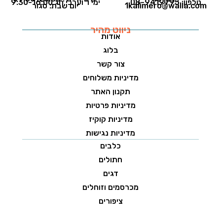
טלפון: 08-9419795
ימי ו' וערבי חג 9:30-16:00
1kalimero@walla.com
יום שבת: סגור
ניווט מהיר
אודות
בלוג
צור קשר
מדיניות משלוחים
תקנון האתר
מדיניות פרטיות
מדיניות קוקיז
מדיניות נגישות
כלבים
חתולים
דגים
מכרסמים וזוחלים
ציפורים