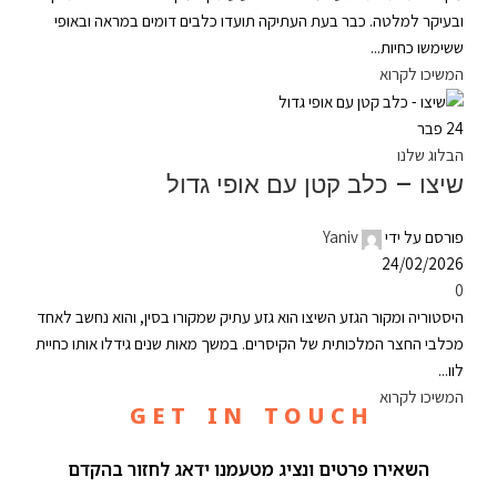
ובעיקר למלטה. כבר בעת העתיקה תועדו כלבים דומים במראה ובאופי
ששימשו כחיות...
המשיכו לקרוא
24
פבר
הבלוג שלנו
שיצו – כלב קטן עם אופי גדול
פורסם על ידי
Yaniv
24/02/2026
0
היסטוריה ומקור הגזע השיצו הוא גזע עתיק שמקורו בסין, והוא נחשב לאחד
מכלבי החצר המלכותית של הקיסרים. במשך מאות שנים גידלו אותו כחיית
לוו...
המשיכו לקרוא
G E T I N T O U C H
השאירו פרטים ונציג מטעמנו ידאג לחזור בהקדם