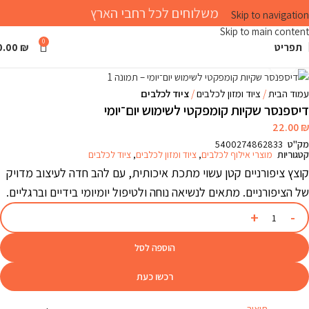
משלוחים לכל רחבי הארץ
Skip to navigation
Skip to main content
0
תפריט
₪
0.00
Click to enlarge
עמוד הבית
ציוד ומזון לכלבים
ציוד לכלבים
דיספנסר שקיות קומפקטי לשימוש יום־יומי
22.00
₪
מק"ט
5400274862833
קטגוריות
מוצרי אילוף לכלבים
,
ציוד ומזון לכלבים
,
ציוד לכלבים
קוצץ ציפורניים קטן עשוי מתכת איכותית, עם להב חדה לעיצוב מדויק
של הציפורניים. מתאים לנשיאה נוחה ולטיפול יומיומי בידיים וברגליים.
הוספה לסל
רכשו כעת
תיאור