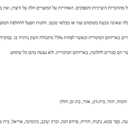
מהחברות היצרניות והספקים. האחריות על המוצרים חלה על היצרן, ואין 
ה שאינה נובעת משימוש שגוי או מבלאי טבעי, החנות תפעל להחלפת המוצר 
ניתן להחזיר שקי מזון שנפתחו (למעט מזון רפואי/דיאטטי), ובלבד 
אשר הם סגורים לחלוטין, באריזתם המקורית, ולא נעשה בהם כל שימוש.
תקווה, יהוד, בית-דגן, אזור, בת-ים, חולון
עננה, כפר סבא, נתניה, חדרה, פרדס חנה, זכרון יעקב, בינימינה, אריאל, בית 