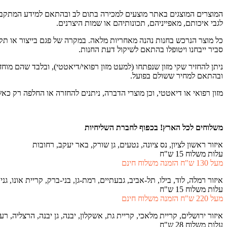
המוצרים המוצגים באתר מוצעים למכירה בתום לב ובהתאם למידע המתקבל 
לגבי איכותם, מאפייניהם, תכונותיהם או שמות היצרנים.
כל מוצר הנרכש בחנות נהנה מאחריות מלאה. במקרה של פגם בייצור או תקל
סביר ייבחנו ויטופלו בהתאם לשיקול דעת החנות.
ובהתאם למחיר ששולם בפועל.
מזון רפואי או דיאטטי, וכן מוצרי הדברה, ניתנים להחזרה או החלפה רק כ
משלוחים לכל הארץ!
בכפוף לחברת השליחיות
איזור ראשון לציון, נס ציונה, נטעים, גן שורק, באר יעקב, רחובות
עלות משלוח 15 ש"ח
מעל 130 ש"ח הזמנה משלוח חינם
איזור רמלה, לוד, בילו, תל-אביב, גבעתיים, רמת-גן, בני-ברק, קריית אונו, גני 
עלות משלוח 15 ש"ח
מעל 220 ש"ח הזמנה משלוח חינם
איזור ירושלים, קריית מלאכי, קריית גת, אשקלון, יבנה, גן יבנה, הרצליה, ר
עלות משלוח 28 ש"ח