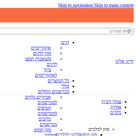
Skip to navigation
Skip to main content
דגים
אקווריומים
מזון לדגים
משאבות חמצן
חייגו אלינו
לדגים
ציוד
לאקווריומים
כל המוצרים
כללי
מכרסמים וזוחלים
אביזרים נלווים
עמוד הבית
למכרסמים
אודות
חטיפים
כלבים
למכרסמים
כלובים
מכרסמים
מזון לכלבים
מזון חמוס
מזון היפואלרגני לכלבים
וחולדה