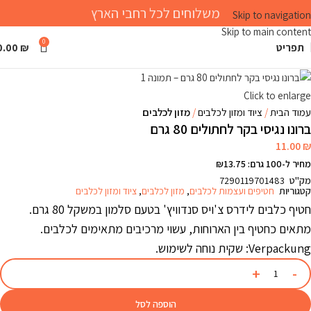
משלוחים לכל רחבי הארץ
Skip to navigation
Skip to main content
0
תפריט
₪
0.00
Click to enlarge
עמוד הבית
ציוד ומזון לכלבים
מזון לכלבים
ברונו נגיסי בקר לחתולים 80 גרם
11.00
₪
מחיר ל-100 גרם: ₪13.75
מק"ט
7290119701483
קטגוריות
חטיפים ועצמות לכלבים
,
מזון לכלבים
,
ציוד ומזון לכלבים
חטיף כלבים לידרס צ'ויס סנדוויץ' בטעם סלמון במשקל 80 גרם.
מתאים כחטיף בין הארוחות, עשוי מרכיבים מתאימים לכלבים.
Verpackung: שקית נוחה לשימוש.
הוספה לסל