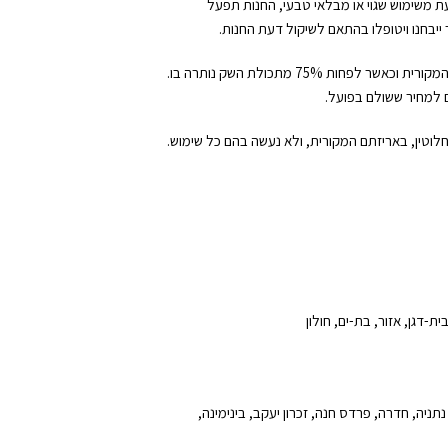
ת משימוש שגוי או מבלאי טבעי, החנות תפעל
ייבחנו ויטופלו בהתאם לשיקול דעת החנות.
ניתן להחזיר שקי מזון שנפתחו (למעט מזון רפואי/דיאטטי), ובלבד שהם מוחזרים באריזתם המקורית וכאשר לפחות 75% מתכולת השק נותרה בו.
ם למחיר ששולם בפועל.
לחלוטין, באריזתם המקורית, ולא נעשה בהם כל שימוש.
ית-דגן, אזור, בת-ים, חולון
נתניה, חדרה, פרדס חנה, זכרון יעקב, בינימינה,