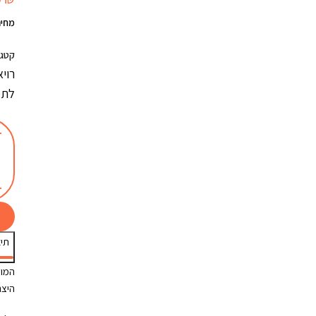
מחיר ל-100 
קטגו
לתמי
תיא
המוצ
היצר