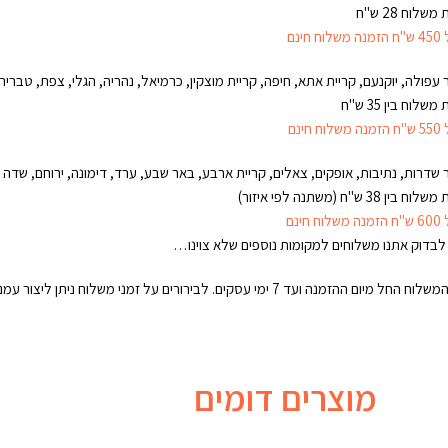
משלוח 28 ש"ח
וח חינם
ר עפולה, יוקנעם, קריית אתא, חיפה, קריית מוצקין, כרמיאל, נהריה, הגלי, צפת, טבריה, 
משלוח בין 35 ש"ח
וח חינם
ר שדרות, נתיבות, אופקים, צאלים, קריית ארבע, באר שבע, ערד, דימונה, ירוחם, שדה
 בין 38 ש"ח (משתנה לפי איזור)
וח חינם
 לבדוק אתנו משלוחים למקומות נוספים שלא צוינו…
החל מיום ההזמנה ועד 7 ימי עסקים. לבירורים על זמני משלוח ניתן ליצור עמנו קשר טלפוני. טל"ח
מוצרים דומים