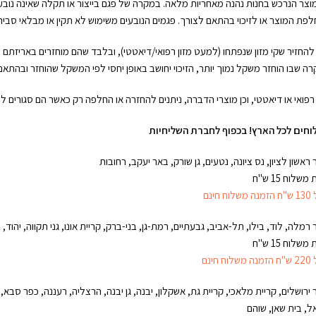
וצר הנרכש בחנות נהנה מאחריות מלאה. במקרה של פגם בייצור או תקלה שאינה נובע
פת המוצר או לזיכוי בהתאם לצורך. פגמים הנובעים משימוש לא תקין או מבלאי סביר 
ה שבו הוחזר משקל נמוך יותר, הזיכוי יחושב באופן יחסי לפי המשקל שהוחזר ובהתא
 רפואי או דיאטטי, וכן מוצרי הדברה, ניתנים להחזרה או החלפה רק כאשר הם סגורים 
וחים לכל הארץ!
בכפוף לחברת השליחיות
ר ראשון לציון, נס ציונה, נטעים, גן שורק, באר יעקב, רחובות
משלוח 15 ש"ח
וח חינם
ר רמלה, לוד, בילו, תל-אביב, גבעתיים, רמת-גן, בני-ברק, קריית אונו, גני תקווה, יהוד, ב
משלוח 15 ש"ח
וח חינם
ר ירושלים, קריית מלאכי, קריית גת, אשקלון, יבנה, גן יבנה, הרצליה, רעננה, כפר סבא, 
ל, בית שאן, שוהם