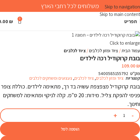
משלוחים לכל רחבי הארץ
Skip to navigation
Skip to main content
0
תפריט
₪
0.00
Click to enlarge
עמוד הבית
ציוד ומזון לכלבים
ציוד לכלבים
בובת קרוקודיל רכה לילדים
109.00
₪
מק"ט
5400585155792
קטגוריות
ציוד ומזון לכלבים
,
ציוד לכלבים
,
צעצועים ומשחקים לכלבים
בובת קרוקודיל מצפצפת עשויה בד רך, מתאימה לילדים. כוללת צופר
פנימי להפקת צליל. מידות: 20 ס"מ. קלה לניקוי ומתאימה למשחקים
וחינוך.
הוספה לסל