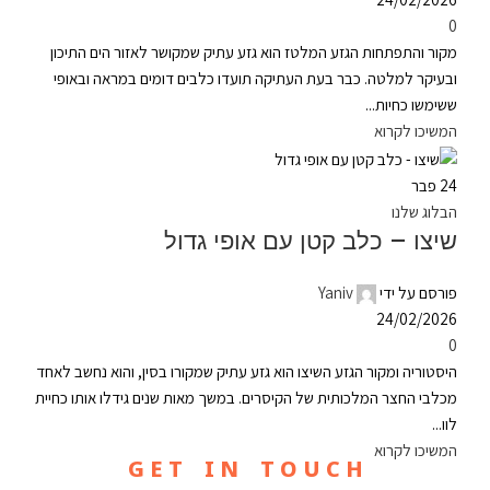
0
מקור והתפתחות הגזע המלטז הוא גזע עתיק שמקושר לאזור הים התיכון
ובעיקר למלטה. כבר בעת העתיקה תועדו כלבים דומים במראה ובאופי
ששימשו כחיות...
המשיכו לקרוא
24
פבר
הבלוג שלנו
שיצו – כלב קטן עם אופי גדול
פורסם על ידי
Yaniv
24/02/2026
0
היסטוריה ומקור הגזע השיצו הוא גזע עתיק שמקורו בסין, והוא נחשב לאחד
מכלבי החצר המלכותית של הקיסרים. במשך מאות שנים גידלו אותו כחיית
לוו...
המשיכו לקרוא
G E T I N T O U C H