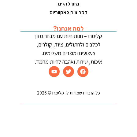
מזון לדגים
דקרוציה לאקווריום
למה אנחנו?
קלימרו – חנות חיות עם מבחר מזון
לכלבים ולחתולים, ציוד, קולרים,
צעצועים ומוצרים משלימים.
איכות, שירות ואהבה לחיות מחמד.
כל הזכויות שמורות ל- קלימרו © 2026
קידום אתרים | בניית אתרים | שיווק דיגיטלי
בובת גלידה לכלבים, בינונית