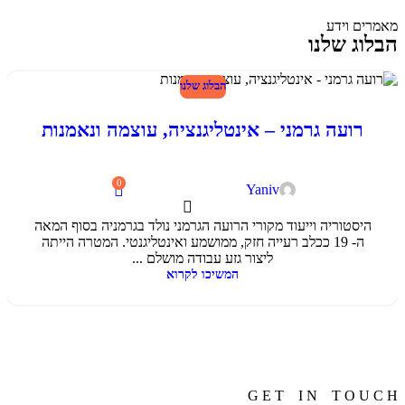
מאמרים וידע
הבלוג שלנו
הבלוג שלנו
24
פבר
רועה גרמני – אינטליגנציה, עוצמה ונאמנות
0
Yaniv
היסטוריה וייעוד מקורי הרועה הגרמני נולד בגרמניה בסוף המאה
ה- 19 ככלב רעייה חזק, ממושמע ואינטליגנטי. המטרה הייתה
ליצור גזע עבודה מושלם ...
המשיכו לקרוא
G E T I N T O U C H