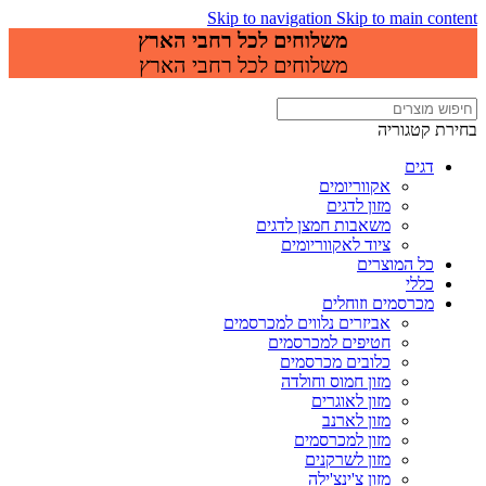
Skip to navigation
Skip to main content
משלוחים לכל רחבי הארץ
משלוחים לכל רחבי הארץ
בחירת קטגוריה
דגים
אקווריומים
מזון לדגים
משאבות חמצן לדגים
ציוד לאקווריומים
כל המוצרים
כללי
מכרסמים וזוחלים
אביזרים נלווים למכרסמים
חטיפים למכרסמים
כלובים מכרסמים
מזון חמוס וחולדה
מזון לאוגרים
מזון לארנב
מזון למכרסמים
מזון לשרקנים
מזון צ'ינצ'ילה