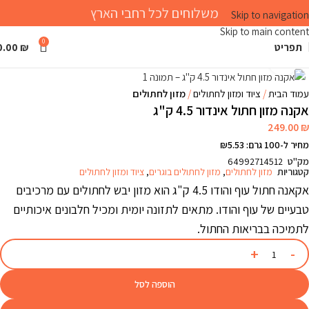
משלוחים לכל רחבי הארץ
Skip to navigation
Skip to main content
0
תפריט
₪
0.00
Click to enlarge
עמוד הבית
ציוד ומזון לחתולים
מזון לחתולים
אקנה מזון חתול אינדור 4.5 ק"ג
249.00
₪
מחיר ל-100 גרם: ₪5.53
מק"ט
64992714512
קטגוריות
מזון לחתולים
,
מזון לחתולים בוגרים
,
ציוד ומזון לחתולים
אקאנה חתול עוף והודו 4.5 ק"ג הוא מזון יבש לחתולים עם מרכיבים
טבעיים של עוף והודו. מתאים לתזונה יומית ומכיל חלבונים איכותיים
לתמיכה בבריאות החתול.
הוספה לסל