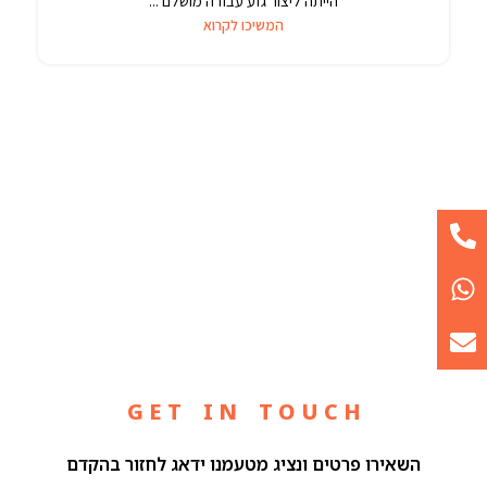
הייתה ליצור גזע עבודה מושלם ...
המשיכו לקרוא
G E T I N T O U C H
השאירו פרטים ונציג מטעמנו ידאג לחזור בהקדם