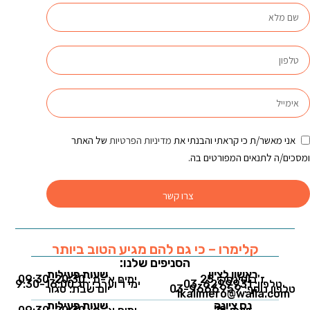
אני מאשר/ת כי קראתי והבנתי את
מדיניות הפרטיות
של האתר
ומסכים/ה לתנאים המפורטים בה.
צרו קשר
קלימרו – כי גם להם מגיע הטוב ביותר
הסניפים שלנו:
ראשון לציון
שעות פעילות
ז'בוטינסקי 25
ימים א'-ה': 09:30-20:30
טלפון: 03-6299931
ימי ו' וערבי חג 9:30-16:00
טלפון נוסף: 03-9666959
יום שבת: סגור
1kalimero@walla.com
נס ציונה
שעות פעילות