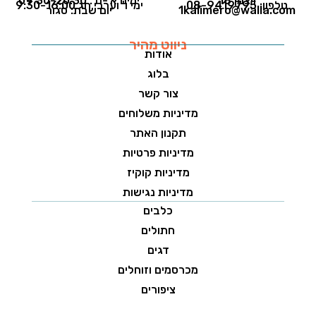
ויצמן 18
ימים א'-ה': 09:30-20:30
טלפון: 08-9419795
ימי ו' וערבי חג 9:30-16:00
1kalimero@walla.com
יום שבת: סגור
ניווט מהיר
אודות
בלוג
צור קשר
מדיניות משלוחים
תקנון האתר
מדיניות פרטיות
מדיניות קוקיז
מדיניות נגישות
כלבים
חתולים
דגים
מכרסמים וזוחלים
ציפורים