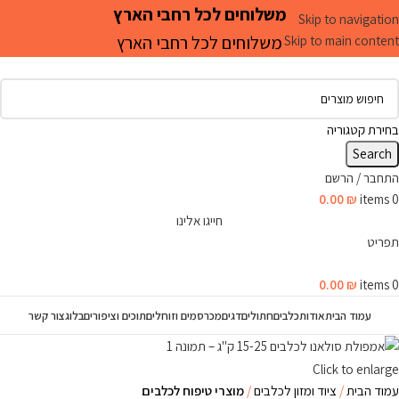
משלוחים לכל רחבי הארץ
Skip to navigation
משלוחים לכל רחבי הארץ
Skip to main content
בחירת קטגוריה
Search
התחבר / הרשם
0.00
₪
items
0
חייגו אלינו
תפריט
0.00
₪
items
0
עמוד הבית
אודות
כלבים
חתולים
דגים
מכרסמים וזוחלים
תוכים וציפורים
בלוג
צור קשר
Click to enlarge
עמוד הבית
ציוד ומזון לכלבים
מוצרי טיפוח לכלבים