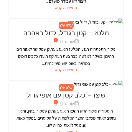
ליצור גזע עבודה מושלם ...
המשיכו לקרוא
הבלוג שלנו
24
מלטז – קטן בגודל, גדול באהבה
פבר
0
Yaniv
מקור והתפתחות הגזע המלטז הוא גזע עתיק שמקושר לאזור הים
התיכון ובעיקר למלטה. כבר בעת העתיקה תועדו כלבים דומים
במראה ובאופי ששימשו כחיות...
המשיכו לקרוא
הבלוג שלנו
24
שיצו – כלב קטן עם אופי גדול
פבר
0
Yaniv
היסטוריה ומקור הגזע השיצו הוא גזע עתיק שמקורו בסין, והוא
נחשב לאחד מכלבי החצר המלכותית של הקיסרים. במשך מאות
שנים גידלו אותו כחיית לוו...
המשיכו לקרוא