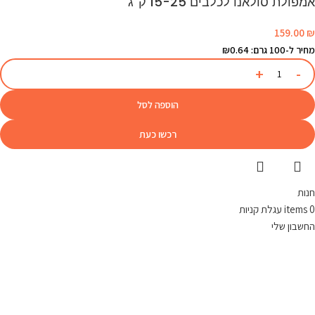
אמפולת סולאנו לכלבים 15-25 ק"ג
159.00
₪
מחיר ל-100 גרם: ₪0.64
הוספה לסל
רכשו כעת
חנות
0
items
עגלת קניות
החשבון שלי