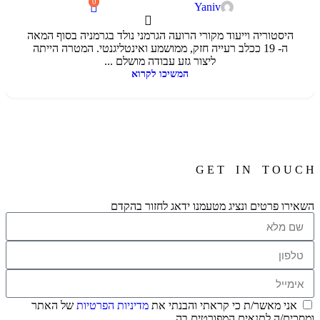
0
Yaniv
היסטוריה וייעוד מקורי הרועה הגרמני נולד בגרמניה בסוף המאה
ה- 19 ככלב רעייה חזק, ממושמע ואינטליגנטי. המטרה הייתה
ליצור גזע עבודה מושלם ...
המשיכו לקרוא
G E T I N T O U C H
השאירו פרטים ונציג מטעמנו ידאג לחזור בהקדם
אני מאשר/ת כי קראתי והבנתי את
מדיניות הפרטיות
של האתר
ומסכים/ה לתנאים המפורטים בה.