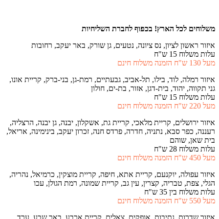
משלוחים לכל הארץ!
בכפוף לחברת השליחיות
איזור ראשון לציון, נס ציונה, נטעים, גן שורק, באר יעקב, רחובות
עלות משלוח 15 ש"ח
מעל 130 ש"ח הזמנה משלוח חינם
איזור רמלה, לוד, בילו, תל-אביב, גבעתיים, רמת-גן, בני-ברק, קריית אונו,
גני תקווה, יהוד, בית-דגן, אזור, בת-ים, חולון
עלות משלוח 15 ש"ח
מעל 220 ש"ח הזמנה משלוח חינם
איזור ירושלים, קריית מלאכי, קריית גת, אשקלון, יבנה, גן יבנה, הרצליה,
רעננה, כפר סבא, נתניה, חדרה, פרדס חנה, זכרון יעקב, בינימינה, אריאל,
בית שאן, שוהם
עלות משלוח 28 ש"ח
מעל 450 ש"ח הזמנה משלוח חינם
איזור עפולה, יוקנעם, קריית אתא, חיפה, קריית מוצקין, כרמיאל, נהריה,
הגלי, צפת, טבריה, קצרין, עין גב, קריית שמונה, רמת הגולן, עכו
עלות משלוח בין 35 ש"ח
מעל 550 ש"ח הזמנה משלוח חינם
איזור שדרות, נתיבות, אופקים, צאלים, קריית ארבע, באר שבע, ערד,