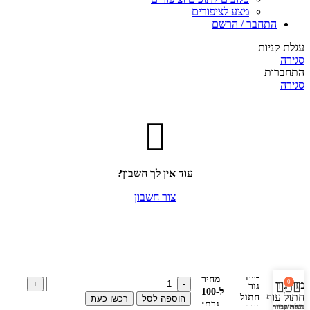
מצע לציפורים
התחבר / הרשם
עגלת קניות
סגירה
התחברות
סגירה
עוד אין לך חשבון?
צור חשבון
אמיתי
69.00
₪
מזון
מחיר
0
גור
ל-100
חתול
הוספה לסל
רכשו כעת
גרם:
חנות
עגלת קניות
החשבון שלי
עוף