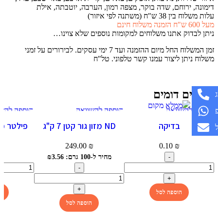
דימונה, ירוחם, שדה בוקר, מצפה רמון, הערבה, יוטבתה, אילת
עלות משלוח בין 38 ש"ח (משתנה לפי איזור)
מעל 600 ש"ח הזמנה משלוח חינם
ניתן לבדוק אתנו משלוחים למקומות נוספים שלא צוינו…
זמן המשלוח החל מיום ההזמנה ועד 7 ימי עסקים. לבירורים על זמני
משלוח ניתן ליצור עמנו קשר טלפוני. טל"ח
מוצרים דומים
הוספה להשוואה
הוספה להשוואה
הוספה להשו
תצוגה מהירה
תצוגה מהירה
תצוגה מהי
בדיקה
ND מזון גור קטן 7 ק"ג
הוספה למועדפים
הוספה למועדפים
הוספה למוע
לא
249.00
₪
0.10
₪
₪
מחיר ל-100 גרם: ₪3.56
הוספה לסל
ה
הוספה לסל