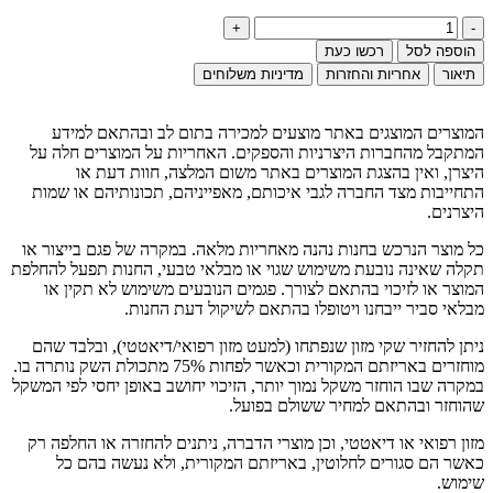
הוספה לסל
רכשו כעת
תיאור
אחריות והחזרות
מדיניות משלוחים
המוצרים המוצגים באתר מוצעים למכירה בתום לב ובהתאם למידע
המתקבל מהחברות היצרניות והספקים. האחריות על המוצרים חלה על
היצרן, ואין בהצגת המוצרים באתר משום המלצה, חוות דעת או
התחייבות מצד החברה לגבי איכותם, מאפייניהם, תכונותיהם או שמות
היצרנים.
כל מוצר הנרכש בחנות נהנה מאחריות מלאה. במקרה של פגם בייצור או
תקלה שאינה נובעת משימוש שגוי או מבלאי טבעי, החנות תפעל להחלפת
המוצר או לזיכוי בהתאם לצורך. פגמים הנובעים משימוש לא תקין או
מבלאי סביר ייבחנו ויטופלו בהתאם לשיקול דעת החנות.
ניתן להחזיר שקי מזון שנפתחו (למעט מזון רפואי/דיאטטי), ובלבד שהם
מוחזרים באריזתם המקורית וכאשר לפחות 75% מתכולת השק נותרה בו.
במקרה שבו הוחזר משקל נמוך יותר, הזיכוי יחושב באופן יחסי לפי המשקל
שהוחזר ובהתאם למחיר ששולם בפועל.
מזון רפואי או דיאטטי, וכן מוצרי הדברה, ניתנים להחזרה או החלפה רק
כאשר הם סגורים לחלוטין, באריזתם המקורית, ולא נעשה בהם כל
שימוש.