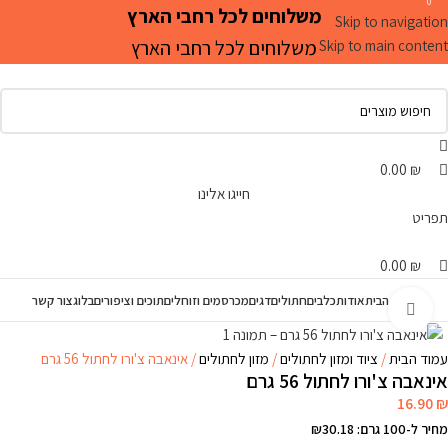
0
0
0
משלוחים לכל רחבי הארץ
Skip to navigation
משלוחים לכל רחבי הארץ
Skip to main content
0.00
₪
חייגו אלינו
תפריט
0.00
₪
עמוד הבית
אודות
כלבים
חתולים
דגים
מכרסמים וזוחלים
תוכים וציפורים
בלוג
צור קשר
Click to enlarge
עמוד הבית
ציוד ומזון לחתולים
מזון לחתולים
אינאבה צ'ורו לחתול 56 גרם
אינאבה צ'ורו לחתול 56 גרם
16.90
₪
מחיר ל-100 גרם: ₪30.18