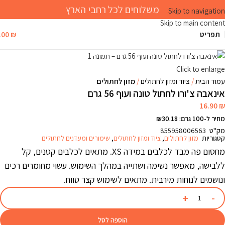
משלוחים לכל רחבי הארץ
Skip to navigation
Skip to main content
תפריט
₪
.00
Click to enlarge
עמוד הבית
ציוד ומזון לחתולים
מזון לחתולים
אינאבה צ'ורו לחתול טונה ועוף 56 גרם
16.90
₪
מחיר ל-100 גרם: ₪30.18
מק"ט
855958006563
קטגוריות
מזון לחתולים
,
ציוד ומזון לחתולים
,
שימורים ומעדנים לחתולים
מחסום פה מבד לכלבים במידה XS. מתאים לכלבים קטנים, קל
ללבישה, מאפשר נשימה ושתייה במהלך השימוש. עשוי מחומרים רכים
ונושמים לנוחות מירבית. מתאים לשימוש קצר טווח.
הוספה לסל