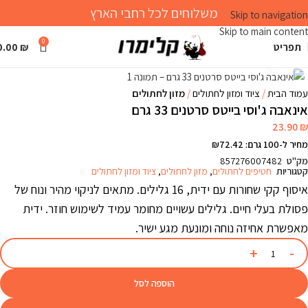
משלוחים לכל רחבי הארץ
Skip to navigation
Skip to main content
0
תפריט
₪
0.00
Click to enlarge
עמוד הבית
ציוד ומזון לחתולים
מזון לחתולים
אינאבה ג'וסי בייטס סרטנים 33 גרם
23.90
₪
מחיר ל-100 גרם: ₪72.42
מק"ט
857276007482
קטגוריות
חטיפים לחתולים
,
מזון לחתולים
,
ציוד ומזון לחתולים
איסוף קקי שחורות עם ידית, 16 גלילים. מתאים לניקוי מהיר ונוח של
פסולת בעלי חיים. גלילים עשויים מחומר עמיד לשימוש חוזר. ידית
מאפשרת אחיזה נוחה ומונעת מגע ישיר.
הוספה לסל