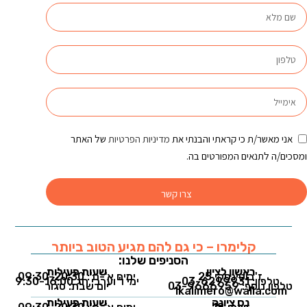
אני מאשר/ת כי קראתי והבנתי את
מדיניות הפרטיות
של האתר
ומסכים/ה לתנאים המפורטים בה.
צרו קשר
קלימרו – כי גם להם מגיע הטוב ביותר
הסניפים שלנו:
ראשון לציון
שעות פעילות
ז'בוטינסקי 25
ימים א'-ה': 09:30-20:30
טלפון: 03-6299931
ימי ו' וערבי חג 9:30-16:00
טלפון נוסף: 03-9666959
יום שבת: סגור
1kalimero@walla.com
נס ציונה
שעות פעילות