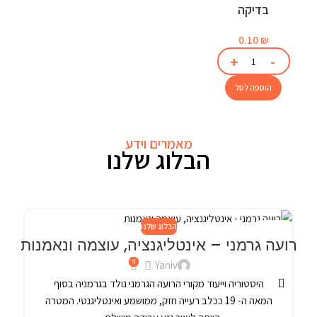
בדיקה
0.10
₪
הוספה לסל
מאמרים וידע
הבלוג שלנו
הבלוג שלנו
4
24
רועה גרמני – אינטליגנציה, עוצמה ונאמנות
פבר
פב
0
Yaniv
היסטוריה וייעוד מקורי הרועה הגרמני נולד בגרמניה בסוף
המאה ה- 19 ככלב רעייה חזק, ממושמע ואינטליגנטי. המטרה