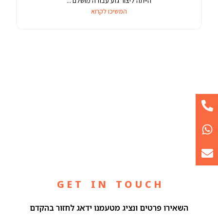
הייתה ליצור גזע עבודה מושלם ...
המשיכו לקרוא
G E T I N T O U C H
השאירו פרטים ונציג מטעמנו ידאג לחזור בהקדם