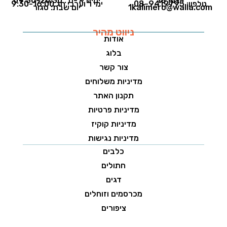
ויצמן 18
ימים א'-ה': 09:30-20:30
טלפון: 08-9419795
ימי ו' וערבי חג 9:30-16:00
1kalimero@walla.com
יום שבת: סגור
ניווט מהיר
אודות
בלוג
צור קשר
מדיניות משלוחים
תקנון האתר
מדיניות פרטיות
מדיניות קוקיז
מדיניות נגישות
כלבים
חתולים
דגים
מכרסמים וזוחלים
ציפורים