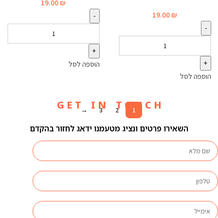
19.00
₪
19.00
₪
הוספה לסל
הוספה לסל
G E T I N T O U C H
→
3
2
1
השאירו פרטים ונציג מטעמנו ידאג לחזור בהקדם