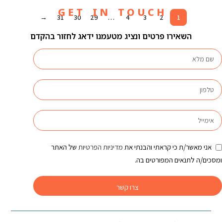
G E T I N T O U C H
→
31
30
29
…
4
3
2
1
השאירו פרטים ונציג מטעמנו ידאג לחזור בהקדם
אני מאשר/ת כי קראתי והבנתי את
מדיניות הפרטיות
של האתר
ומסכים/ה לתנאים המפורטים בה.
צרו קשר