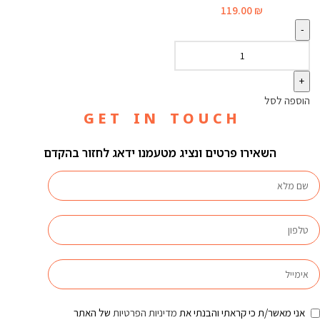
119.00
₪
הוספה לסל
G E T I N T O U C H
השאירו פרטים ונציג מטעמנו ידאג לחזור בהקדם
אני מאשר/ת כי קראתי והבנתי את
מדיניות הפרטיות
של האתר