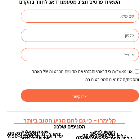
השאירו פרטים ונציג מטעמנו ידאג לחזור בהקדם
אני מאשר/ת כי קראתי והבנתי את
מדיניות הפרטיות
של האתר
ומסכים/ה לתנאים המפורטים בה.
צרו קשר
קלימרו – כי גם להם מגיע הטוב ביותר
הסניפים שלנו:
ראשון לציון
שעות פעילות
ז'בוטינסקי 25
ימים א'-ה': 09:30-20:30
טלפון: 03-6299931
ימי ו' וערבי חג 9:30-16:00
טלפון נוסף: 03-9666959
יום שבת: סגור