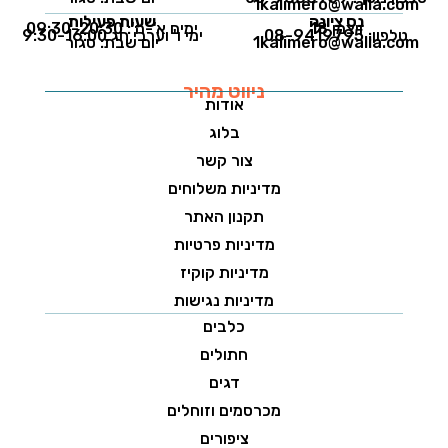
1kalimero@walla.com
נס ציונה
שעות פעילות
ויצמן 18
ימים א'-ה': 09:30-20:30
טלפון: 08-9419795
ימי ו' וערבי חג 9:30-16:00
1kalimero@walla.com
יום שבת: סגור
ניווט מהיר
אודות
בלוג
צור קשר
מדיניות משלוחים
תקנון האתר
מדיניות פרטיות
מדיניות קוקיז
מדיניות נגישות
כלבים
חתולים
דגים
מכרסמים וזוחלים
ציפורים