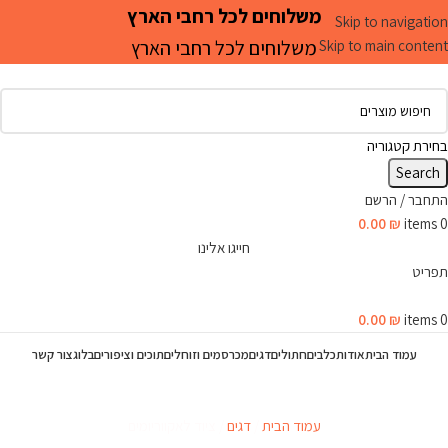
משלוחים לכל רחבי הארץ
Skip to navigation
משלוחים לכל רחבי הארץ
Skip to main content
בחירת קטגוריה
Search
התחבר / הרשם
0.00
₪
items
0
חייגו אלינו
תפריט
0.00
₪
items
0
עמוד הבית
אודות
כלבים
חתולים
דגים
מכרסמים וזוחלים
תוכים וציפורים
בלוג
צור קשר
ציוד לאקווריומים
עמוד הבית
דגים
ציוד לאקווריומים